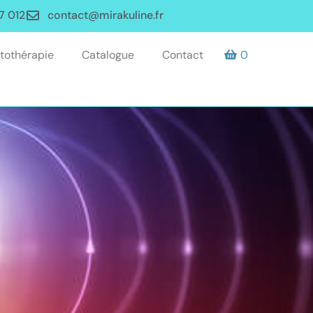
7 012
contact@mirakuline.fr
tothérapie
Catalogue
Contact
0