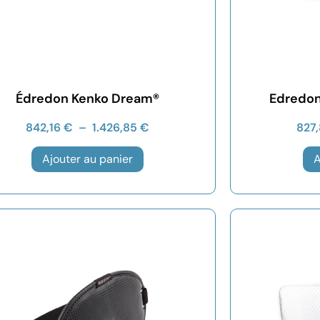
Édredon Kenko Dream®
Edredon
842,16
€
–
1.426,85
€
827
Ajouter au panier
A