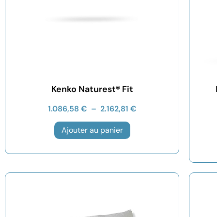
Kenko Naturest® Fit
1.086,58
€
–
2.162,81
€
Ajouter au panier