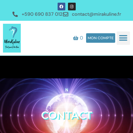
+590 690 837 012
contact@mirakuline.fr
0
MON COMPTE
CONTACT