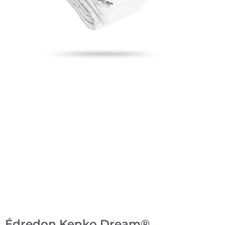
Édredon Kenko Dream®