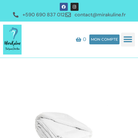
+590 690 837 012
contact@mirakuline.fr
0
MON COMPTE