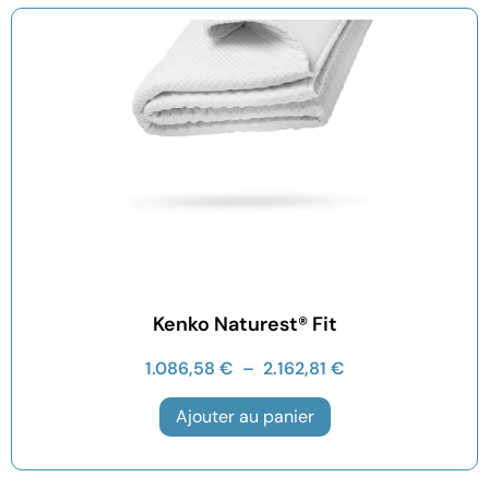
Kenko Naturest® Fit
1.086,58
€
–
2.162,81
€
Ajouter au panier