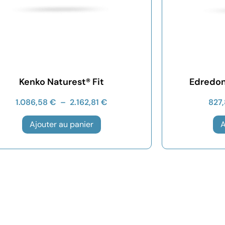
Kenko Naturest® Fit
Edredon
1.086,58
€
–
2.162,81
€
827
Ajouter au panier
A