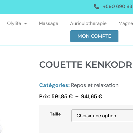
+590 690 83
Olylife
Massage
Auriculotherapie
Magné
MON COMPTE
COUETTE KENKOD
Catégories:
Repos et relaxation
Prix:
591,85
€
–
941,65
€
Taille