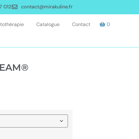
7 012
contact@mirakuline.fr
tothérapie
Catalogue
Contact
0
REAM®