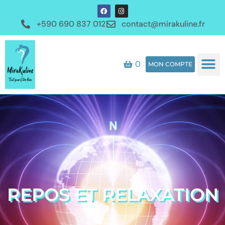
+590 690 837 012
contact@mirakuline.fr
0
MON COMPTE
REPOS ET RELAXATION