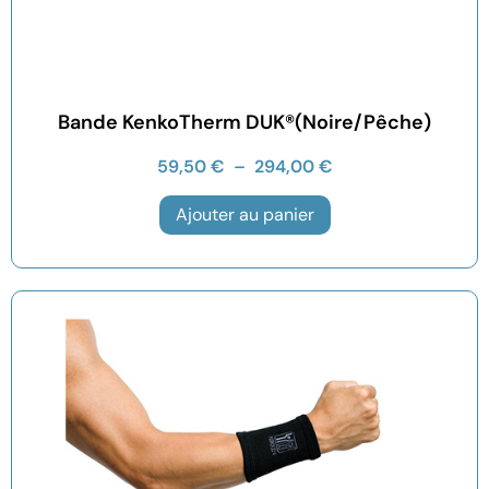
Bande KenkoTherm DUK®(Noire/Pêche)
59,50
€
–
294,00
€
Ajouter au panier