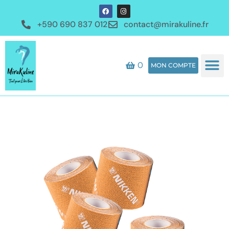
+590 690 837 012
contact@mirakuline.fr
0
MON COMPTE