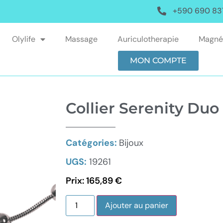
+590 690 83
Olylife
Massage
Auriculotherapie
Magné
MON COMPTE
Collier Serenity Duo
Catégories:
Bijoux
UGS:
19261
Prix:
165,89
€
Ajouter au panier