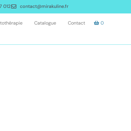
7 012
contact@mirakuline.fr
tothérapie
Catalogue
Contact
0